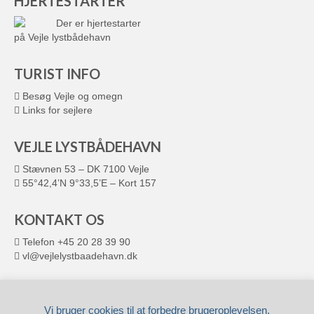
HJERTESTARTER
Der er hjertestarter
på Vejle lystbådehavn
TURIST INFO
Besøg Vejle og omegn
Links for sejlere
VEJLE LYSTBÅDEHAVN
Stævnen 53 – DK 7100 Vejle
55°42,4’N 9°33,5’E – Kort 157
KONTAKT OS
Telefon +45 20 28 39 90
vl@vejlelystbaadehavn.dk
© 2026 VEJLE LYSTBÅDEHAVN
Leveret af
Fronto.dk
Vi bruger cookies til at forbedre brugeroplevelsen.