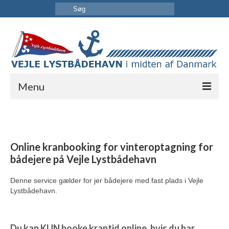
Menu
FORSIDE
HAVNEN
Online kranbooking for vinteroptagning for
INFORMATION
bådejere på Vejle Lystbådehavn
KONTAKT OS
Denne service gælder for jer bådejere med fast plads i Vejle
Lystbådehavn.
Du kan KUN booke krantid online, hvis du har