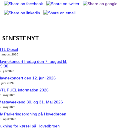
SENESTE NYT
TL Diesel
. august 2026
avnekoncert fredag den 7. august kl.
19:00
9. juli 2026
avnekoncert den 12. juni 2026
. juni 2026
GTL FUEL information 2026
6. maj 2026
Masteweekend 30. og 31. Maj 2026
9. maj 2026
Ny Parkeringsordning på Hovedbroen
8. april 2026
ukning for kørsel på Hovedbroen