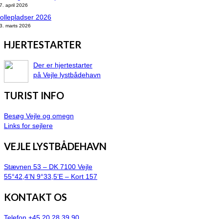
7. april 2026
ollepladser 2026
3. marts 2026
HJERTESTARTER
Der er hjertestarter
på Vejle lystbådehavn
TURIST INFO
Besøg Vejle og omegn
Links for sejlere
VEJLE LYSTBÅDEHAVN
Stævnen 53 – DK 7100 Vejle
55°42,4’N 9°33,5’E – Kort 157
KONTAKT OS
Telefon +45 20 28 39 90