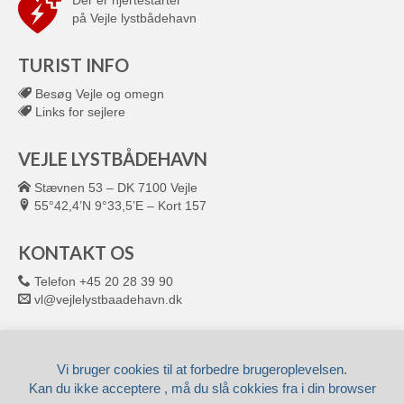
Der er hjertestarter
på Vejle lystbådehavn
TURIST INFO
Besøg Vejle og omegn
Links for sejlere
VEJLE LYSTBÅDEHAVN
Stævnen 53 – DK 7100 Vejle
55°42,4’N 9°33,5’E – Kort 157
KONTAKT OS
Telefon +45 20 28 39 90
vl@vejlelystbaadehavn.dk
© 2026 VEJLE LYSTBÅDEHAVN
Leveret af
Fronto.dk
Vi bruger cookies til at forbedre brugeroplevelsen.
Kan du ikke acceptere , må du slå cokkies fra i din browser