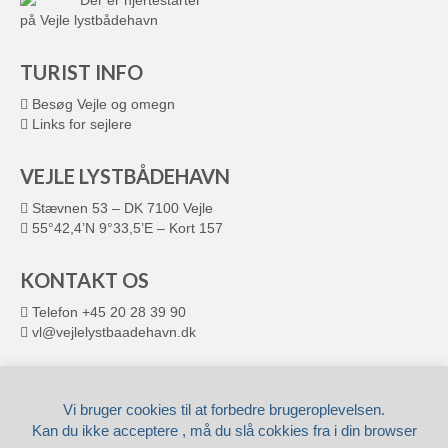
Der er hjertestarter
på Vejle lystbådehavn
TURIST INFO
Besøg Vejle og omegn
Links for sejlere
VEJLE LYSTBÅDEHAVN
Stævnen 53 – DK 7100 Vejle
55°42,4’N 9°33,5’E – Kort 157
KONTAKT OS
Telefon +45 20 28 39 90
vl@vejlelystbaadehavn.dk
© 2026 VEJLE LYSTBÅDEHAVN
Leveret af
Fronto.dk
Vi bruger cookies til at forbedre brugeroplevelsen.
Kan du ikke acceptere , må du slå cokkies fra i din browser