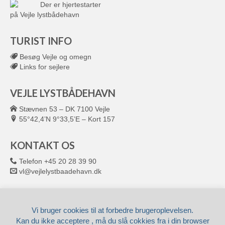
Der er hjertestarter
på Vejle lystbådehavn
TURIST INFO
Besøg Vejle og omegn
Links for sejlere
VEJLE LYSTBÅDEHAVN
Stævnen 53 – DK 7100 Vejle
55°42,4’N 9°33,5’E – Kort 157
KONTAKT OS
Telefon +45 20 28 39 90
vl@vejlelystbaadehavn.dk
© 2026 VEJLE LYSTBÅDEHAVN
Leveret af
Fronto.dk
Vi bruger cookies til at forbedre brugeroplevelsen.
Kan du ikke acceptere , må du slå cokkies fra i din browser