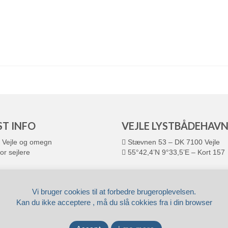
ST INFO
VEJLE LYSTBÅDEHAV
Vejle og omegn
Stævnen 53 – DK 7100 Vejle
or sejlere
55°42,4’N 9°33,5’E – Kort 157
© 2026 VEJLE LYSTBÅDEHAVN
Leveret af
Fronto.dk
Vi bruger cookies til at forbedre brugeroplevelsen.
Kan du ikke acceptere , må du slå cokkies fra i din browser