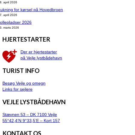
8. april 2026
ukning for kørsel på Hovedbroen
7. april 2026
ollepladser 2026
3. marts 2026
HJERTESTARTER
Der er hjertestarter
på Vejle lystbådehavn
TURIST INFO
Besøg Vejle og omegn
Links for sejlere
VEJLE LYSTBÅDEHAVN
Stævnen 53 – DK 7100 Vejle
55°42,4’N 9°33,5’E – Kort 157
KONTAKT OS