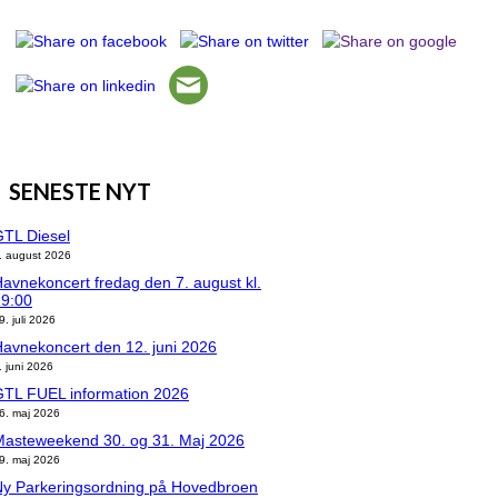
SENESTE NYT
TL Diesel
. august 2026
avnekoncert fredag den 7. august kl.
19:00
9. juli 2026
avnekoncert den 12. juni 2026
. juni 2026
GTL FUEL information 2026
6. maj 2026
Masteweekend 30. og 31. Maj 2026
9. maj 2026
Ny Parkeringsordning på Hovedbroen