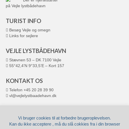
Der er hjertestarter
på Vejle lystbådehavn
TURIST INFO
Besøg Vejle og omegn
Links for sejlere
VEJLE LYSTBÅDEHAVN
Stævnen 53 – DK 7100 Vejle
55°42,4’N 9°33,5’E – Kort 157
KONTAKT OS
Telefon +45 20 28 39 90
vl@vejlelystbaadehavn.dk
© 2026 VEJLE LYSTBÅDEHAVN
Leveret af
Fronto.dk
Vi bruger cookies til at forbedre brugeroplevelsen.
Kan du ikke acceptere , må du slå cokkies fra i din browser