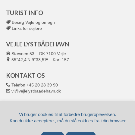
TURIST INFO
Besøg Vejle og omegn
Links for sejlere
VEJLE LYSTBÅDEHAVN
Stævnen 53 – DK 7100 Vejle
55°42,4’N 9°33,5’E – Kort 157
KONTAKT OS
Telefon +45 20 28 39 90
vl@vejlelystbaadehavn.dk
© 2026 VEJLE LYSTBÅDEHAVN
Leveret af
Fronto.dk
Vi bruger cookies til at forbedre brugeroplevelsen.
Kan du ikke acceptere , må du slå cokkies fra i din browser