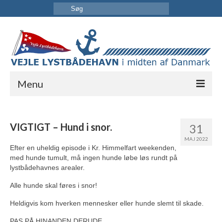
Menu
FORSIDE
VIGTIGT – Hund i snor.
31
HAVNEN
MAJ 2022
Efter en uheldig episode i Kr. Himmelfart weekenden,
INFORMATION
med hunde tumult, må ingen hunde løbe løs rundt på
lystbådehavnes arealer.
KONTAKT OS
Alle hunde skal føres i snor!
Heldigvis kom hverken mennesker eller hunde slemt til skade.
PAS PÅ HINANDEN DERUDE.