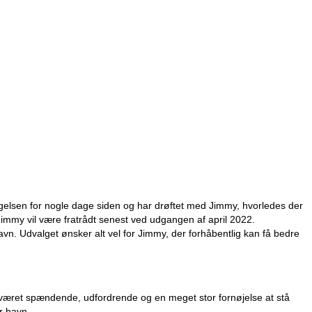
gelsen for nogle dage siden og har drøftet med Jimmy, hvorledes der
Jimmy vil være fratrådt senest ved udgangen af april 2022.
vn. Udvalget ønsker alt vel for Jimmy, der forhåbentlig kan få bedre
r været spændende, udfordrende og en meget stor fornøjelse at stå
r havn.