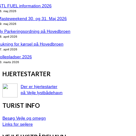
GTL FUEL information 2026
6. maj 2026
Masteweekend 30. og 31. Maj 2026
9. maj 2026
Ny Parkeringsordning på Hovedbroen
8. april 2026
ukning for kørsel på Hovedbroen
7. april 2026
ollepladser 2026
3. marts 2026
HJERTESTARTER
Der er hjertestarter
på Vejle lystbådehavn
TURIST INFO
Besøg Vejle og omegn
Links for sejlere