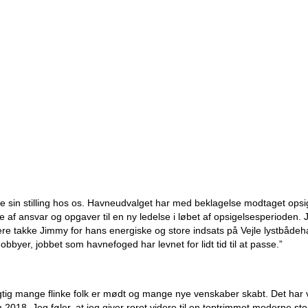
e sin stilling hos os. Havneudvalget har med beklagelse modtaget opsi
af ansvar og opgaver til en ny ledelse i løbet af opsigelsesperioden. 
re takke Jimmy for hans energiske og store indsats på Vejle lystbådeha
 hobbyer, jobbet som havnefoged har levnet for lidt tid til at passe.”
rigtig mange flinke folk er mødt og mange nye venskaber skabt. Det ha
18. Jeg føler, at jeg giver roret videre til en toptrimmet moderne sto