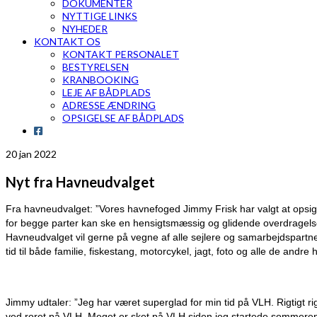
DOKUMENTER
NYTTIGE LINKS
NYHEDER
KONTAKT OS
KONTAKT PERSONALET
BESTYRELSEN
KRANBOOKING
LEJE AF BÅDPLADS
ADRESSE ÆNDRING
OPSIGELSE AF BÅDPLADS
20
jan 2022
Nyt fra Havneudvalget
Fra havneudvalget: ”Vores havnefoged Jimmy Frisk har valgt at opsig
for begge parter kan ske en hensigtsmæssig og glidende overdragelse 
Havneudvalget vil gerne på vegne af alle sejlere og samarbejdspartne
tid til både familie, fiskestang, motorcykel, jagt, foto og alle de andre
Jimmy udtaler: ”Jeg har været superglad for min tid på VLH. Rigtigt 
ved roret på VLH. Meget er sket på VLH siden jeg startede sommeren 20