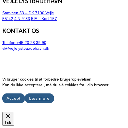
VEJLE LYSTBÅDEHAVN
Stævnen 53 – DK 7100 Vejle
55°42,4’N 9°33,5’E – Kort 157
KONTAKT OS
Telefon +45 20 28 39 90
vl@vejlelystbaadehavn.dk
Vi bruger cookies til at forbedre brugeroplevelsen.
Kan du ikke acceptere , må du slå cokkies fra i din browser
Accept
Læs mere
Luk