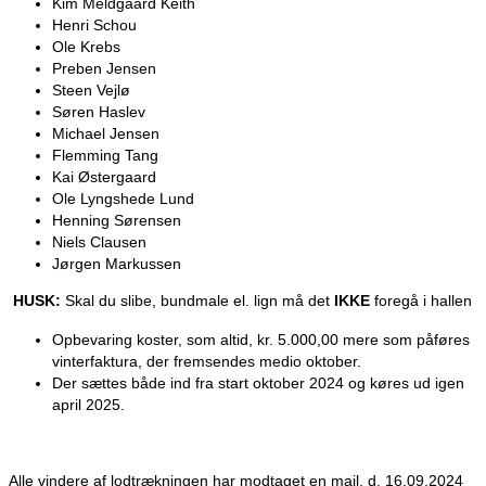
Kim Meldgaard Keith
Henri Schou
Ole Krebs
Preben Jensen
Steen Vejlø
Søren Haslev
Michael Jensen
Flemming Tang
Kai Østergaard
Ole Lyngshede Lund
Henning Sørensen
Niels Clausen
Jørgen Markussen
HUSK:
Skal du slibe, bundmale el. lign må det
IKKE
foregå i hallen
Opbevaring koster, som altid, kr. 5.000,00 mere som påføres
vinterfaktura, der fremsendes medio oktober.
Der sættes både ind fra start oktober 2024 og køres ud igen
april 2025.
Alle vindere af lodtrækningen har modtaget en mail, d. 16.09.2024