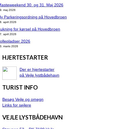
Masteweekend 30. og 31. Maj 2026
9. maj 2026
Ny Parkeringsordning på Hovedbroen
8. april 2026
ukning for kørsel på Hovedbroen
7. april 2026
ollepladser 2026
3. marts 2026
HJERTESTARTER
Der er hjertestarter
på Vejle lystbådehavn
TURIST INFO
Besøg Vejle og omegn
Links for sejlere
VEJLE LYSTBÅDEHAVN