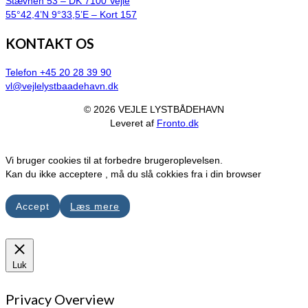
Stævnen 53 – DK 7100 Vejle
55°42,4’N 9°33,5’E – Kort 157
KONTAKT OS
Telefon +45 20 28 39 90
vl@vejlelystbaadehavn.dk
© 2026 VEJLE LYSTBÅDEHAVN
Leveret af
Fronto.dk
Vi bruger cookies til at forbedre brugeroplevelsen.
Kan du ikke acceptere , må du slå cokkies fra i din browser
Accept
Læs mere
Luk
Privacy Overview