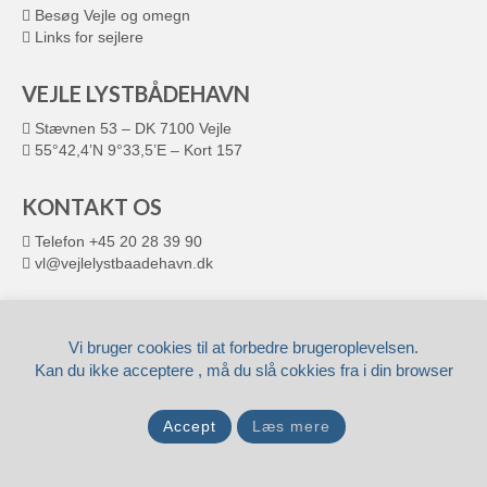
Besøg Vejle og omegn
Links for sejlere
VEJLE LYSTBÅDEHAVN
Stævnen 53 – DK 7100 Vejle
55°42,4’N 9°33,5’E – Kort 157
KONTAKT OS
Telefon +45 20 28 39 90
vl@vejlelystbaadehavn.dk
© 2026 VEJLE LYSTBÅDEHAVN
Leveret af
Fronto.dk
Vi bruger cookies til at forbedre brugeroplevelsen.
Kan du ikke acceptere , må du slå cokkies fra i din browser
Accept
Læs mere